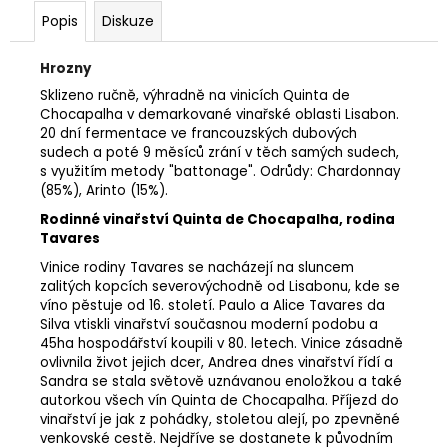
Popis
Diskuze
Hrozny
Sklizeno ručně, výhradně na vinicích Quinta de
Chocapalha v demarkované vinařské oblasti Lisabon.
20 dní fermentace ve francouzských dubových
sudech a poté 9 měsíců zrání v těch samých sudech,
s využitím metody "battonage". Odrůdy: Chardonnay
(85%), Arinto (15%).
Rodinné vinařství Quinta de Chocapalha, rodina
Tavares
Vinice rodiny Tavares se nacházejí na sluncem
zalitých kopcích severovýchodně od Lisabonu, kde se
víno pěstuje od 16. století. Paulo a Alice Tavares da
Silva vtiskli vinařství současnou moderní podobu a
45ha hospodářství koupili v 80. letech. Vinice zásadně
ovlivnila život jejich dcer, Andrea dnes vinařství řídí a
Sandra se stala světově uznávanou enoložkou a také
autorkou všech vín Quinta de Chocapalha. Příjezd do
vinařství je jak z pohádky, stoletou alejí, po zpevněné
venkovské cestě. Nejdříve se dostanete k původním