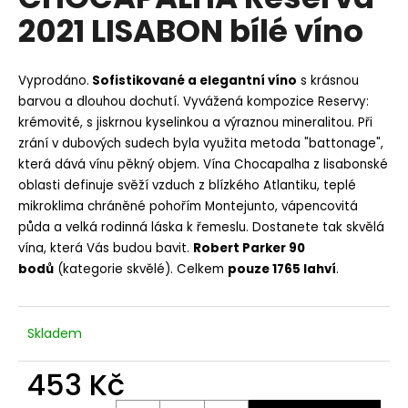
je
a
2021 LISABON bílé víno
4,7
z
j
5
í
hvězdiček.
Vyprodáno.
Sofistikované a elegantní víno
s krásnou
t
barvou a dlouhou dochutí. Vyvážená kompozice Reservy:
?
krémovité, s jiskrnou kyselinkou a výraznou mineralitou. Při
zrání v dubových sudech byla využita metoda "battonage",
která dává vínu pěkný objem. Vína Chocapalha z lisabonské
oblasti definuje svěží vzduch z blízkého Atlantiku, teplé
mikroklima chráněné pohořím Montejunto, vápencovitá
HLEDAT
půda a velká rodinná láska k řemeslu. Dostanete tak skvělá
vína, která Vás budou bavit.
Robert Parker 90
bodů
(kategorie skvělé). Celkem
pouze 1765 lahví
.
D
o
p
Skladem
o
r
453 Kč
u
Měrná