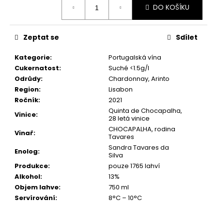
č
DO KOŠÍKU
cena:
u
j
e
Zeptat se
Sdílet
m
e
Kategorie
:
Portugalská vína
Cukernatost
:
Suché <1.5g/l
Odrůdy
:
Chardonnay, Arinto
AZORSKÝ
Region
:
Lisabon
TUŇÁK
CORRETORA
Ročník
:
2021
S
Quinta de Chocapalha,
Vinice
:
JEMNĚ
28 letá vinice
PIKANTNÍ
CHOCAPALHA, rodina
ZELENINOVOU
Vinař
:
Tavares
OMÁČKOU,
Sandra Tavares da
CALDEIRADA
Enolog
:
Silva
85
Produkce
:
pouze 1765 lahví
Kč
Alkohol
:
13%
Objem lahve
:
750 ml
Servírování
:
8°C – 10°C