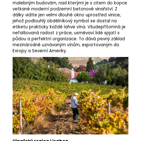
malebným budovám, nad kterými je s citem do kopce
vetkané moderní podzemní betonové vinařství. Z
dálky vidíte jen velmi dlouhé okno uprostřed vinice,
jehož podlouhlý obdélníkový symbol se dostal na
etiketu prakticky každé lahve vína. Všudepřítomná je
nefalšovaná radost z práce, usměvaví lidé spjatí s
půdou a perfektní organizace. To dává pevný základ
mezinárodně uznávaným vínům, exportovaným do
Evropy a Severní Ameriky.