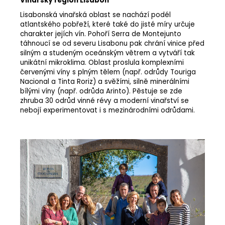
Vinařský region Lisabon
Lisabonská vinařská oblast se nachází podél
atlantského pobřeží, které také do jisté míry určuje
charakter jejích vín. Pohoří Serra de Montejunto
táhnoucí se od severu Lisabonu pak chrání vinice před
silným a studeným oceánským větrem a vytváří tak
unikátní mikroklima. Oblast proslula komplexními
červenými víny s plným tělem (např. odrůdy Touriga
Nacional a Tinta Roriz) a svěžími, silně minerálními
bílými víny (např. odrůda Arinto). Pěstuje se zde
zhruba 30 odrůd vinné révy a moderní vinařství se
nebojí experimentovat i s mezinárodními odrůdami.