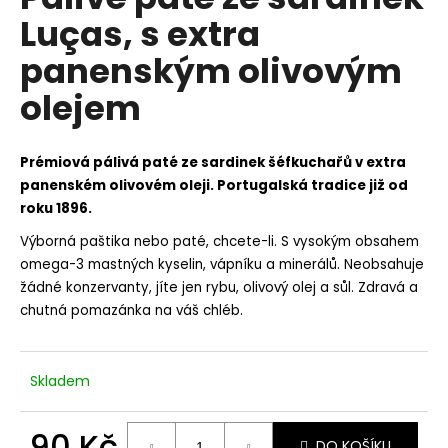
je
a
Luças, s extra
0,0
z
j
panenským olivovým
5
í
hvězdiček.
olejem
t
?
Prémiová pálivá paté ze
sardinek šéfkuchařů v extra
panenském olivovém oleji.
Portugalská tradice již od
roku 1896.
HLEDAT
Výborná paštika nebo paté, chcete-li. S vysokým obsahem
omega-3 mastných kyselin, vápníku a minerálů. Neobsahuje
žádné konzervanty, jíte jen rybu, olivový olej a sůl. Zdravá a
chutná pomazánka na váš chléb.
D
o
p
Skladem
o
r
u
90 Kč
DO KOŠÍKU