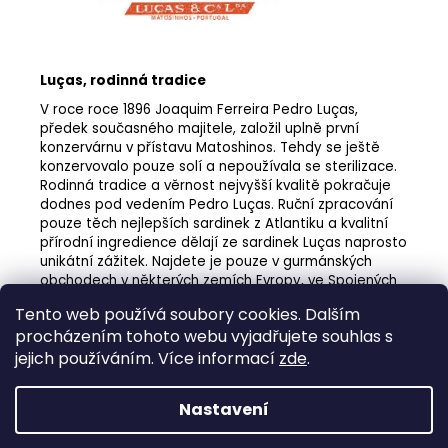
Luças, rodinná tradice
V roce roce 1896 Joaquim Ferreira Pedro Luças,
předek současného majitele, založil uplně první
konzervárnu v přístavu Matoshinos. Tehdy se ještě
konzervovalo pouze solí a nepoužívala se sterilizace.
Rodinná tradice a věrnost nejvyšší kvalitě pokračuje
dodnes pod vedením Pedro Luças. Ruční zpracování
pouze těch nejlepších sardinek z Atlantiku a kvalitní
přírodní ingredience dělají ze sardinek Luças naprosto
unikátní zážitek. Najdete je pouze v gurmánských
obchodech v některých zemích Evropy, ve Spojených
státech a Austrálii. Krásné historické obaly jsou
Tento web používá soubory cookies. Dalším
poctou bohaté tradici a nejvyšší kvalitě.
procházením tohoto webu vyjadřujete souhlas s
jejich používáním. Více informací
zde
.
Nastavení
Z
Vytvořil Shoptet
á