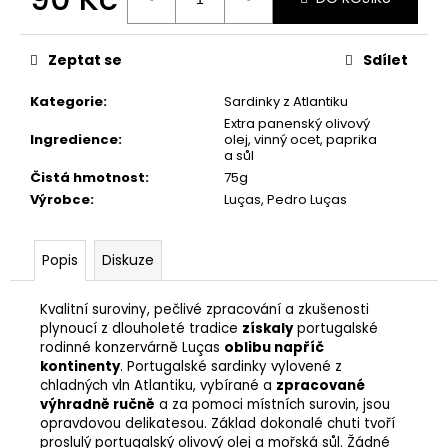
č
u
Měrná
cena:
j
Zeptat se
Sdílet
e
m
Kategorie
:
Sardinky z Atlantiku
e
Extra panenský olivový
Ingredience
:
olej, vinný ocet, paprika
a sůl
ČERNÝ
Čistá hmotnost
:
75g
AZORSKÝ
Výrobce
:
Luças, Pedro Luças
ČAJ
ORANGE
PEKOE
100G,
Popis
Diskuze
GORREANA
239
Kvalitní suroviny, pečlivé zpracování a zkušenosti
Kč
plynoucí z dlouholeté tradice
získaly
portugalské
rodinné konzervárně Luças
oblibu napříč
kontinenty
. Portugalské sardinky vylovené z
chladných vln Atlantiku, vybírané a
zpracované
výhradně ručně
a za pomoci místních surovin, jsou
opravdovou delikatesou. Základ dokonalé chuti tvoří
proslulý portugalský olivový olej a mořská sůl. Žádné