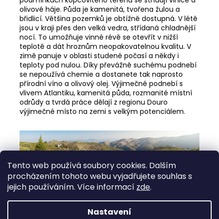
olivové háje. Půda je kamenitá, tvořena žulou a
břidlicí. Většina pozemků je obtížně dostupná. V létě
jsou v kraji přes den velká vedra, střídaná chladnější
nocí. To umožňuje vinné révě se otevřít v nižší
teplotě a dát hroznům neopakovatelnou kvalitu. V
zimě panuje v oblasti studené počasí a někdy i
teploty pod nulou. Díky převážně suchému podnebí
se nepoužívá chemie a dostanete tak naprosto
přírodní víno a olivový olej. Výjimečné podnebí s
vlivem Atlantiku, kamenitá půda, rozmanité místní
odrůdy a tvrdá práce dělají z regionu Douro
výjimečné místo na zemi s velkým potenciálem.
Tento web používá soubory cookies. Dalším
procházením tohoto webu vyjadřujete souhlas s
Vinice rodiny Roboredo Madeira, vinařství CARM,
jejich používáním. Více informací
zde
.
Douro Superior, Portugalsko
Nastavení
Z