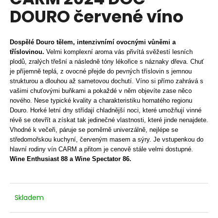
je
a
DOURO červené víno
5,0
z
j
5
í
hvězdiček.
Dospělé Douro tělem, intenzivnímí ovocnými vůněmi a
t
tříslovinou.
Velmi komplexní aroma vás přivítá svěžestí lesních
?
plodů, zralých třešní a následně tóny lékořice s náznaky dřeva. Chuť
je příjemně teplá, z ovocné přejde do pevných tříslovin s jemnou
strukturou a dlouhou až sametovou dochutí. Víno si přímo zahrává s
vašimi chuťovými buňkami a pokaždé v něm objevíte zase něco
nového. Nese typické kvality a charakteristiku hornatého regionu
Douro. Horké letní dny střídají chladnější noci, které umožňují vinné
HLEDAT
révě se otevřít a získat tak jedinečné vlastnosti, které jinde nenajdete.
Vhodné k večeři, páruje se poměrně univerzálně, nejlépe se
středomořskou kuchyní, červeným masem a sýry. Je vstupenkou do
hlavní rodiny vín CARM a přitom je cenově stále velmi dostupné.
D
Wine Enthusiast 88 a Wine Spectator 86.
o
p
o
r
Skladem
u