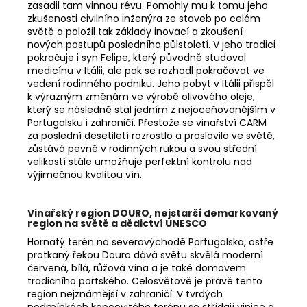
zasadil tam vinnou révu. Pomohly mu k tomu jeho
zkušenosti civilního inženýra ze staveb po celém
světě a položil tak základy inovací a zkoušení
nových postupů posledního půlstoletí. V jeho tradici
pokračuje i syn Felipe, který původně studoval
medicínu v Itálii, ale pak se rozhodl pokračovat ve
vedení rodinného podniku. Jeho pobyt v Itálii přispěl
k výrazným změnám ve výrobě olivového oleje,
který se následně stal jedním z nejoceňovanějším v
Portugalsku i zahraničí. Přestože se vinařství CARM
za poslední desetiletí rozrostlo a proslavilo ve světě,
zůstává pevně v rodinných rukou a svou střední
velikostí stále umožňuje perfektní kontrolu nad
výjimečnou kvalitou vín.
Vinařský region DOURO, nejstarší demarkovaný
region na světě a dědictví UNESCO
Hornatý terén na severovýchodě Portugalska, ostře
protkaný řekou Douro dává světu skvělá moderní
červená, bílá, růžová vína a je také domovem
tradičního portského. Celosvětově je právě tento
region nejznámější v zahraničí. V tvrdých
podmínkách kopcovitého terénu se střídají vinice a