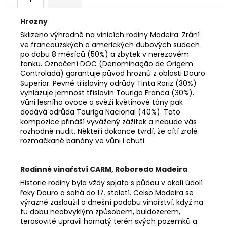
Hrozny
Sklizeno výhradně na vinicích rodiny Madeira. Zrání
ve francouzských a amerických dubových sudech
po dobu 8 měsíců (50%) a zbytek v nerezovém
tanku. Označení DOC (Denominação de Origem
Controlada) garantuje původ hroznů z oblasti Douro
Superior. Pevné třísloviny odrůdy Tinta Roriz (30%)
vyhlazuje jemnost tříslovin Touriga Franca (30%).
Vůni lesního ovoce a svěží květinové tóny pak
dodává odrůda Touriga Nacional (40%). Tato
kompozice přináší vyvážený zážitek a nebude vás
rozhodně nudit. Někteří dokonce tvrdí, že cítí zralé
rozmačkané banány ve vůni i chuti.
Rodinné vinařství CARM, Roboredo Madeira
Historie rodiny byla vždy spjata s půdou v okolí údolí
řeky Douro a sahá do 17. století. Celso Madeira se
výrazně zasloužil o dnešní podobu vinařství, když na
tu dobu neobvyklým způsobem, buldozerem,
terasovitě upravil hornatý terén svých pozemků a