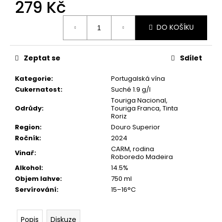
č
279 Kč
u
Měrná
j
DO KOŠÍKU
cena:
e
m
e
Zeptat se
Sdílet
Kategorie
:
Portugalská vína
ČERNÝ
Cukernatost
:
Suché 1.9 g/l
AZORSKÝ
Touriga Nacional,
ČAJ
Odrůdy
:
Touriga Franca, Tinta
ORANGE
Roriz
PEKOE
100G,
Region
:
Douro Superior
GORREANA
Ročník
:
2024
239
CARM, rodina
Vinař
:
Kč
Roboredo Madeira
Alkohol
:
14.5%
Objem lahve
:
750 ml
Servírování
:
15–16°C
Popis
Diskuze