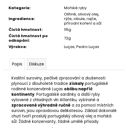
č
u
Kategorie
:
Mořské ryby
j
Olihně, olivový olej,
e
Ingredience
:
rýže, cibule, rajče,
přírodní koření a sůl
m
Čistá hmotnost
:
115g
e
Čistá hmotnost po
72g
odkapání
:
Výrobce
:
Luças, Pedro Luças
AZORSKÝ
TUŇÁK
CORRETORA
S
Popis
Diskuze
JEMNĚ
PIKANTNÍ
ZELENINOVOU
Kvalitní suroviny, pečlivé zpracování a zkušenosti
OMÁČKOU,
plynoucí z dlouholeté tradice
získaly
portugalské
CALDEIRADA
rodinné konzervárně Luças
oblibu napříč
kontinenty
. Portugalské sardinky a další ryby
85
vylovené z chladných vln Atlantiku, vybírané a
Kč
zpracované výhradně ručně
a za pomoci místních
surovin, jsou opravdovou delikatesou. Základ dokonalé
chuti tvoří proslulý portugalský olivový olej a mořská
sůl. Žádné konzervanty, žádné umělé přísady.