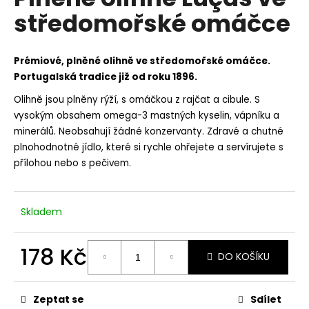
je
a
středomořské omáčce
3,4
z
j
5
í
hvězdiček.
Prémiové, plněné olihně ve středomořské omáčce.
t
Portugalská tradice již od roku 1896.
?
Olihně jsou plněny rýží, s omáčkou z rajčat a cibule. S
vysokým obsahem omega-3 mastných kyselin, vápníku a
minerálů. Neobsahují žádné konzervanty. Zdravé a chutné
plnohodnotné jídlo, které si rychle ohřejete a servírujete s
HLEDAT
přílohou nebo s pečivem.
Skladem
D
o
p
178 Kč
DO KOŠÍKU
o
Měrná
r
cena:
u
Zeptat se
Sdílet