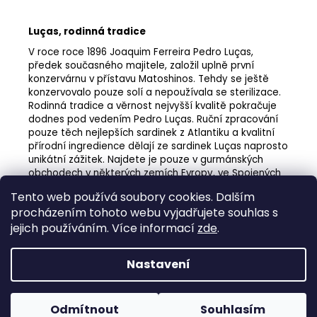
Luças, rodinná tradice
V roce roce 1896 Joaquim Ferreira Pedro Luças,
předek současného majitele, založil uplně první
konzervárnu v přístavu Matoshinos. Tehdy se ještě
konzervovalo pouze solí a nepoužívala se sterilizace.
Rodinná tradice a věrnost nejvyšší kvalitě pokračuje
dodnes pod vedením Pedro Luças. Ruční zpracování
pouze těch nejlepších sardinek z Atlantiku a kvalitní
přírodní ingredience dělají ze sardinek Luças naprosto
unikátní zážitek. Najdete je pouze v gurmánských
obchodech v některých zemích Evropy, ve Spojených
státech a Austrálii. Krásné historické obaly jsou
Tento web používá soubory cookies. Dalším
poctou bohaté tradici a nejvyšší kvalitě.
procházením tohoto webu vyjadřujete souhlas s
jejich používáním. Více informací
zde
.
Nastavení
Z
Vytvořil Shoptet
á
Copyright 2026
Galo Divertido s.r.o.
. Všechna práva
p
Odmítnout
Souhlasím
vyhrazena.