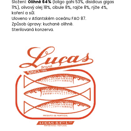
Složení:
Olihně 64%
(loligo gahi 53%, disidicus gigas
11%), olivový olej 18%, cibule 8%, rajče 8%, rýže 4%,
koření a sůl.
Uloveno v Atlantském oceánu FAO 87.
Způsob úpravy: kuchané olihně.
Sterilovaná konzerva.